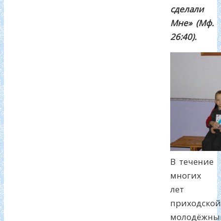
сделали
Мне» (Мф.
26:40).
В течение
многих
лет
приходской
молодёжны