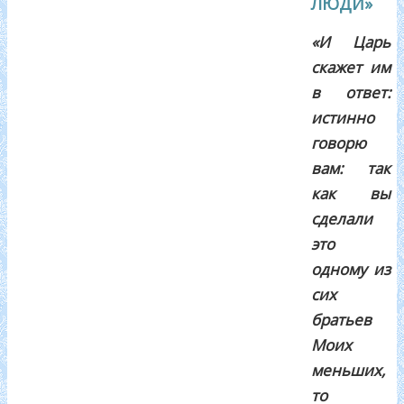
ЛЮДИ»
«И Царь
скажет им
в ответ:
истинно
говорю
вам: так
как вы
сделали
это
одному из
сих
братьев
Моих
меньших,
то