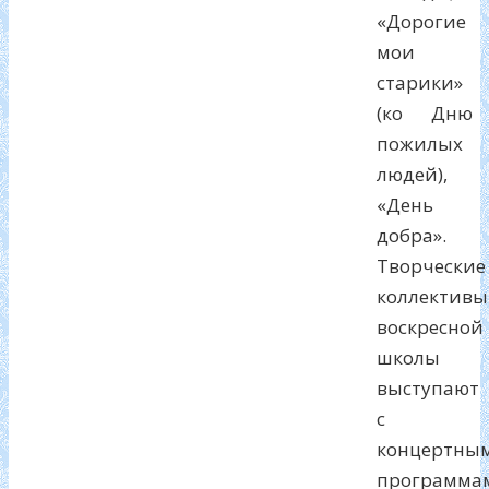
«Дорогие
мои
старики»
(ко Дню
пожилых
людей),
«День
добра».
Творческие
коллективы
воскресной
школы
выступают
с
концертны
программа