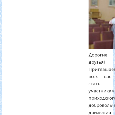
Дорогие
друзья!
Приглашае
всех вас
стать
участника
приходског
добровольч
движения