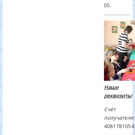
05.
Наши
реквизиты
:
Счёт
получателя:
4081781054