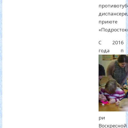
противотуб
диспансере
приюте
«Подросток»
С 2016
года п
ри
Воскресной