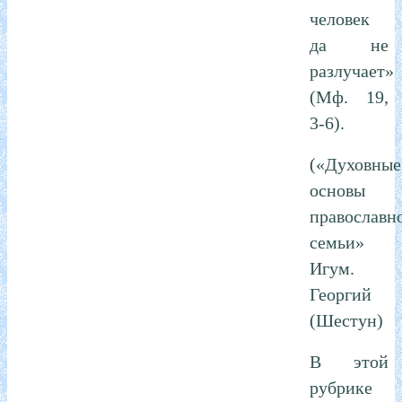
человек
да не
разлучает»
(Мф. 19,
3-6).
(«Духовные
основы
православн
семьи»
Игум.
Георгий
(Шестун)
В этой
рубрике