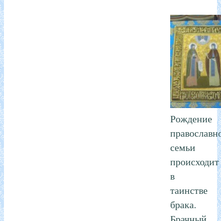
Рождение
православн
семьи
происходит
в
таинстве
брака.
Брачный