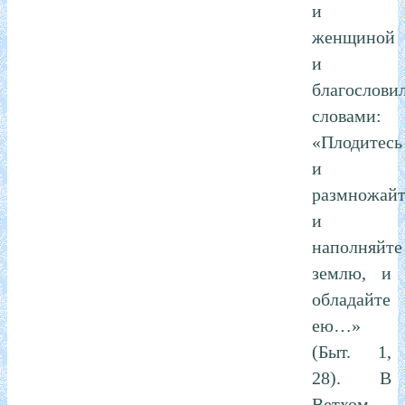
и
женщиной
и
благослови
словами:
«Плодитесь
и
размножайт
и
наполняйте
землю, и
обладайте
ею…»
(Быт. 1,
28). В
Ветхом