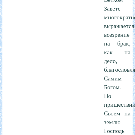
Завете
многократн
выражается
воззрение
на брак,
как на
дело,
благословл
Самим
Богом.
По
пришестви
Своем на
землю
Господь