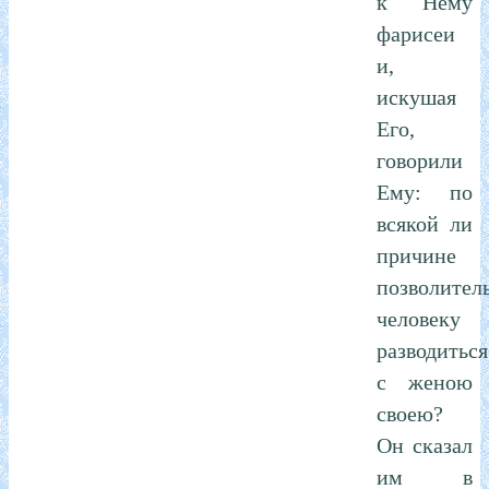
к Нему
фарисеи
и,
искушая
Его,
говорили
Ему: по
всякой ли
причине
позволител
человеку
разводиться
с женою
своею?
Он сказал
им в