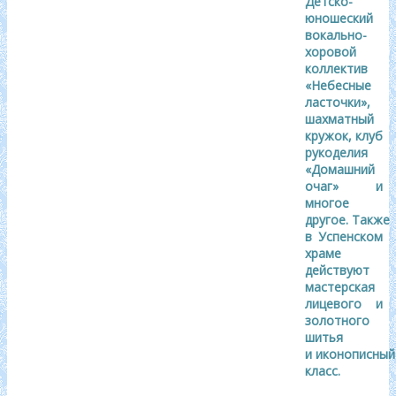
Детско-
юношеский
вокально-
хоровой
коллектив
«Небесные
ласточки»,
шахматный
кружок, клуб
рукоделия
«Домашний
очаг» и
многое
другое. Также
в Успенском
храме
действуют
мастерская
лицевого и
золотного
шитья
и иконописный
класс.