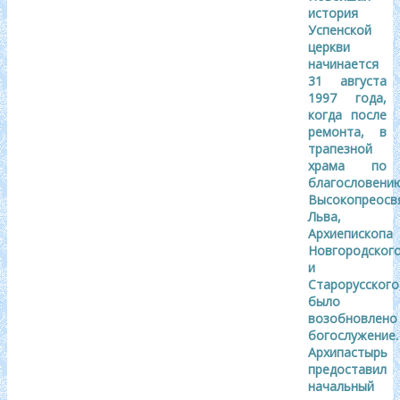
история
Успенской
церкви
начинается
31 августа
1997
года,
когда после
ремонта, в
трапезной
храма по
благословени
Высокопреосв
Льва,
Архиепископа
Новгородског
и
Старорусского
было
возобновлено
богослужение.
Архипастырь
предоставил
начальный