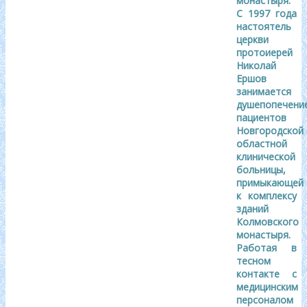
монастыря.
С 1997 года
настоятель
церкви
протоиерей
Николай
Ершов
занимается
душепопечени
пациентов
Новгородской
областной
клинической
больницы,
примыкающей
к комплексу
зданий
Колмовского
монастыря.
Работая в
тесном
контакте с
медицинским
персоналом