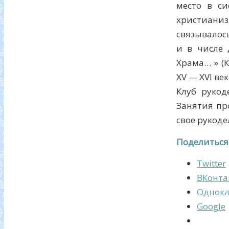
место в си
христиани
связывалос
и в числе 
Храма… » (
XV — XVI век
Клуб рукод
Занятия пр
свое рукоде
Поделиться
Twitter
ВКонта
Однокл
Google