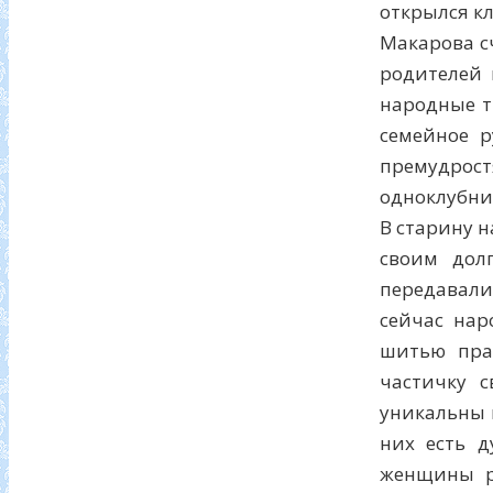
открылся к
Макарова с
родителей 
народные т
семейное р
премудрост
одноклубни
В старину 
своим дол
передавали
сейчас нар
шитью пра
частичку 
уникальны 
них есть д
женщины р