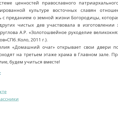
стеме ценностей православного патриархальног
зированной культуре восточных славян отнош
ь с преданием о земной жизни Богородицы, котор
других чистых дев участвовала в изготовлении 
Круглова А.Р. «Золотошвейное рукоделие великокня
ов»СПб.:Коло, 2011 г.).
елия «Домашний очаг» открывает свои двери по с
оходят на третьем этаже храма в Главном зале. П
лие, будем учиться вместе!
:
кте
ассники