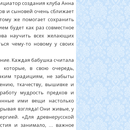
ициатор создания клуба Анна
цов и сыновей очень сближает
 тому же помогает сохранить
ем будет как раз совместное
това научить всех желающих
ься чему-то новому у своих
ение. Каждая бабушка считала
 которые, в свою очередь,
таким традициям, не забыты
нию, ткачеству, вышивке и
работу мудрость предков и
данные ими вещи настолько
трывая взгляда! Они живые, у
ергией. «Для древнерусской
стия и занимало, … важное