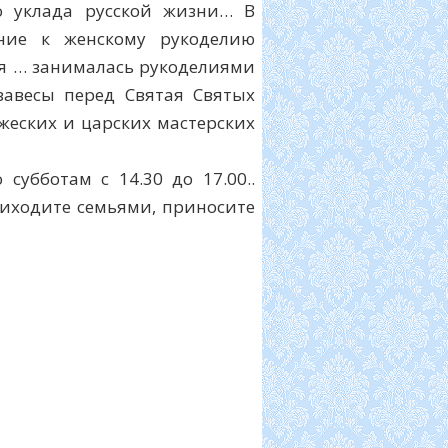
о уклада русской жизни… В
ение к женскому рукоделию
ая … занималась рукоделиями
завесы перед Святая Святых
жеских и царских мастерских
убботам с 14.30 до 17.00..
риходите семьями, приносите