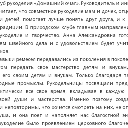
луб рукоделия «Домашний очаг». Руководитель и ин
читает, что совместное рукоделие мам и дочек, от
и детей, помогает лучше понять друг друга, и к
радиции. В приходском клубе главным направлени
укоделие и творчество. Анна Александровна го
ям швейного дела и с удовольствием будет учит
ков.
навыки ремесел передавались из поколения в покол
гом передать свое мастерство детям и внукам,
 его своим детям и внукам. Только благодаря 
одные промыслы. Рукодельницы посвящали пряде
ктически все свое время, вкладывая в каждую 
своей души и мастерства. Именно поэтому соз
и неповторимы, что хочется смотреть на них, не о
уша, и она поет и наполняет нас благостной эн
укоделие было проявлением церковного благоче