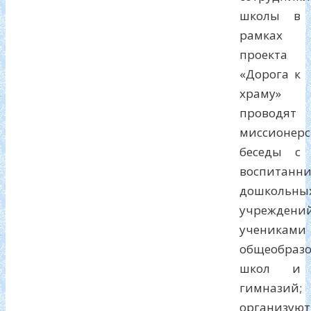
школы в
рамках
проекта
«Дорога к
храму»
проводят
миссионерс
беседы с
воспитанн
дошкольны
учреждений
учениками
общеобраз
школ и
гимназий;
организуют