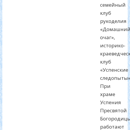
семейный
клуб
рукоделия
«Домашни
очаг»,
историко-
краеведчес
клуб
«Успенские
следопыты»
При
храме
Успения
Пресвятой
Богородиц
работают