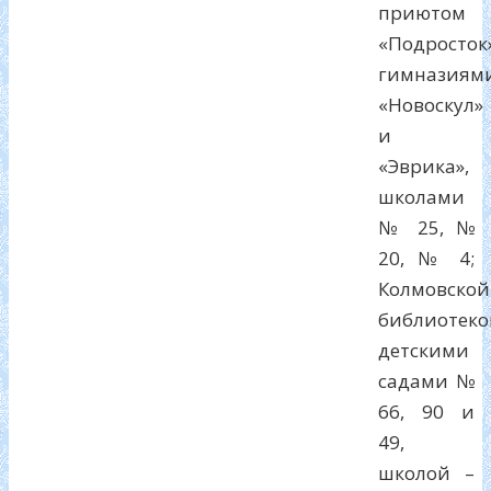
приютом
«Подросток»
гимназиям
«Новоскул»
и
«Эврика»,
школами
№ 25, №
20, № 4;
Колмовской
библиотеко
детскими
садами №
66, 90 и
49,
школой –