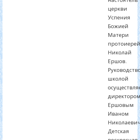
церкви
Успения
Божией
Матери
протоиере
Николай
Ершов.
Руководств
школой
осуществля
директоро
Ершовым
Иваном
Николаевич
Детская
воскресная