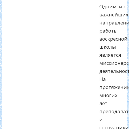
Одним из
важнейших
направлен
работы
воскресной
школы
является
миссионерс
деятельност
На
протяжени
многих
лет
преподават
и
сотрудники