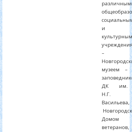
различным
общеобразо
социальны
и
культурны
учреждени
–
Новгородс
музеем –
заповедник
ДК им.
Н.Г.
Васильева,
Новгородс
Домом
ветеранов,