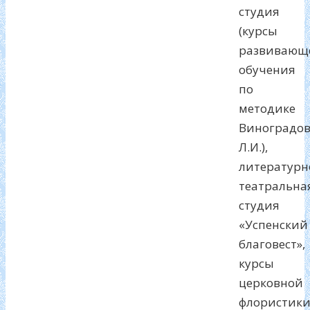
студия
(курсы
развивающ
обучения
по
методике
Виноградо
Л.И.),
литературн
театральна
студия
«Успенский
благовест»,
курсы
церковной
флористики