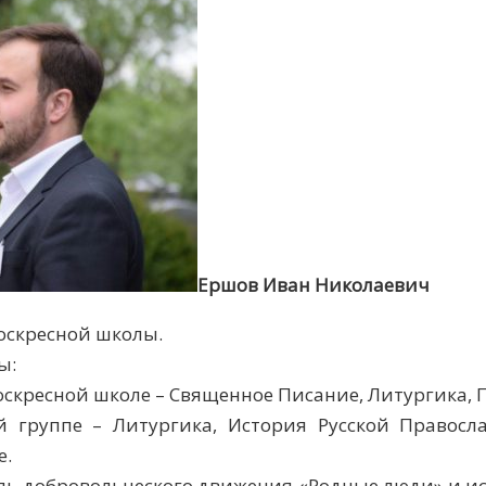
Ершов Иван Николаевич
оскресной школы.
ы:
оскресной школе – Священное Писание, Литургика, 
й группе – Литургика, История Русской Правосл
е.
ль добровольческого движения «Родные люди» и ис