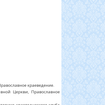
Православное краеведение.
авной Церкви, Православное
торико-краеведческого клуба