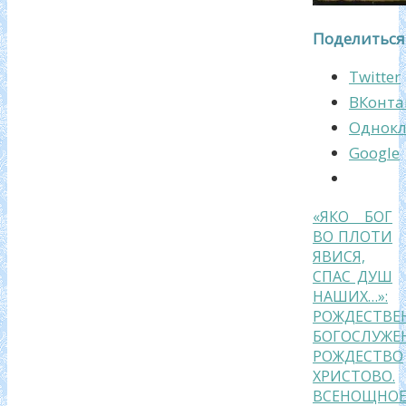
Поделиться
Twitter
ВКонта
Однокл
Google
«ЯКО БОГ
ВО ПЛОТИ
ЯВИСЯ,
СПАС ДУШ
НАШИХ…»:
РОЖДЕСТВЕ
БОГОСЛУЖЕ
РОЖДЕСТВО
ХРИСТОВО.
ВСЕНОЩНО