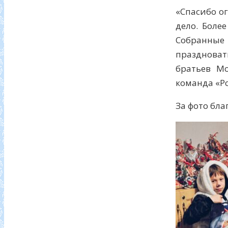
«Спасибо ог
дело. Боле
Собранные
праздновать
братьев М
команда «Р
За фото бл