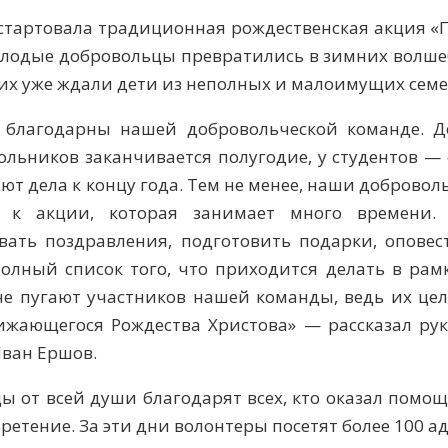
 стартовала традиционная рождественская акция «
олодые добровольцы превратились в зимних волше
 их уже ждали дети из неполных и малоимущих сем
 благодарны нашей добровольческой команде. Д
ольников заканчивается полугодие, у студентов — 
ют дела к концу года. Тем не менее, наши добровол
и к акции, которая занимает много времени.
вать поздравления, подготовить подарки, оповес
полный список того, что приходится делать в рамк
не пугают участников нашей команды, ведь их це
ижающегося Рождества Христова» — рассказал рук
ван Ершов.
ы от всей души благодарят всех, кто оказал помощ
ретение. За эти дни волонтеры посетят более 100 ад