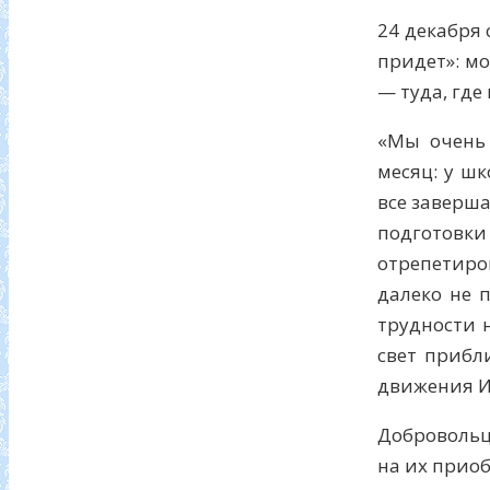
24 декабря
придет»: м
— туда, где
«Мы очень
месяц: у шк
все заверша
подготовк
отрепетиро
далеко не 
трудности 
свет прибл
движения И
Добровольц
на их приоб